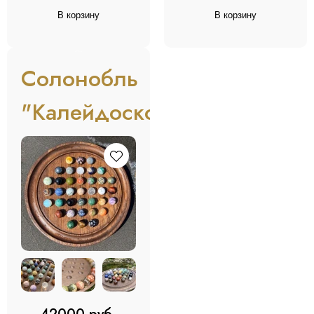
В корзину
В корзину
BESTSELLER
Солонобль
"Калейдоскоп"