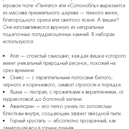
игровое поле «Пентаго» или «Солонобль» вырезается
из массива премиального дерева — тёмного венге,
благородного ореха или светлого ясеня. А фишки?
Они изготавливаются вручную из натуральных
поделочных полудрагоценных камней. В наборах
используются:
Агат — слоистый самоцвет, каждая фишка которого
имеет уникальный природный рисунок, похожий на
срез времени.
Оникс — с параллельными полосами белого,
чёрного и коричневого, символ строгости и порядка.
Яшма — пёстрая, с прожилками и вкраплениями, от
терракотовой до болотной зелени.
Авантюрин — его легко узнать по золотистым
блёсткам внутри, создающим эффект звёздной пыли.
Горный хрусталь — абсолютно прозрачный, как
замёрзшая вода горных ручьёв.