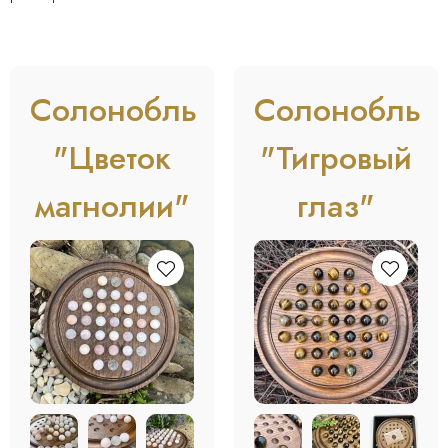
Солонобль
Солонобль
"Цветок
"Тигровый
магнолии"
глаз"