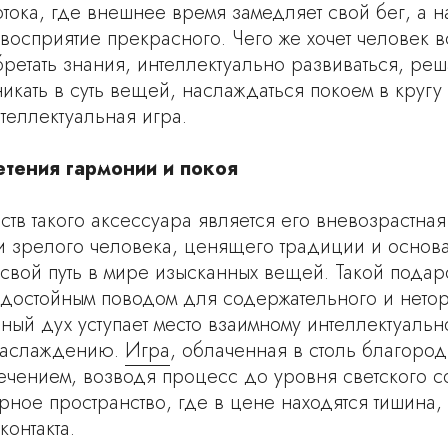
отока, где внешнее время замедляет свой бег, а 
восприятие прекрасного. Чего же хочет человек в
ретать знания, интеллектуально развиваться, реш
икать в суть вещей, наслаждаться покоем в кругу
теллектуальная игра.
етения гармонии и покоя
тв такого аксессуара является его вневозрастна
 и зрелого человека, ценящего традиции и основа
 свой путь в мире изысканных вещей. Такой пода
 достойным поводом для содержательного и нето
ный дух уступает место взаимному интеллектуаль
 наслаждению.
Игра
, облаченная в столь благоро
лечением, возводя процесс до уровня светского 
рное пространство, где в цене находятся тишина
онтакта.