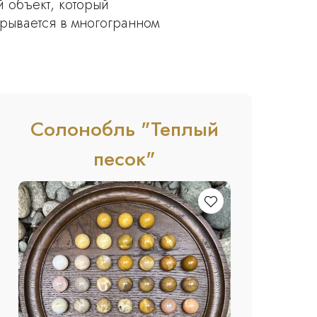
 объект, который
крывается в многогранном
Солонобль "Теплый
песок"