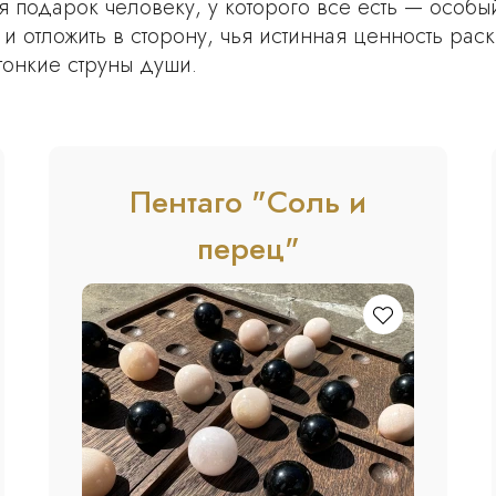
 подарок человеку, у которого все есть — особый
и отложить в сторону, чья истинная ценность рас
тонкие струны души.
Пентаго "Соль и
перец"