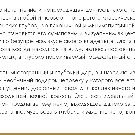
е исполнение и непреходящая ценность такого п
ться в любой интерьер — от строгого классическ
енских клубов, до лаконичной и минималистично
 но становится его смысловым и визуальным акцен
я о безупречном вкусе своего владельца. Это та
она всегда находится на виду, являясь постоянны
ярлык, а глубоко переживаемый, осмысленный опы
толь многогранный и глубокий дар, вы находите 
 необычный подарок человеку у которого все ест
 ощущений, достойный повод для коллективного и
еходящей, вечной красоты. Это и есть идеальный
что он предлагает ему нечто, выходящее далеко за
сознанно, чувствовать глубоко и мыслить ясно, 