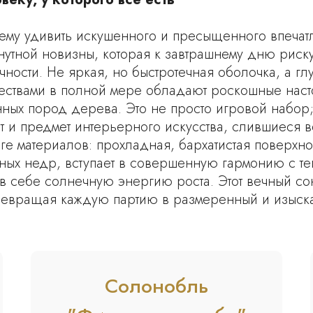
щему удивить искушенного и пресыщенного впечат
нутной новизны, которая к завтрашнему дню рискуе
ности. Не яркая, но быстротечная оболочка, а глу
чествами в полной мере обладают роскошные нас
ных пород дерева. Это не просто игровой набор; 
т и предмет интерьерного искусства, слившиеся 
ге материалов: прохладная, бархатистая поверхно
ных недр, вступает в совершенную гармонию с т
 в себе солнечную энергию роста. Этот вечный с
евращая каждую партию в размеренный и изыска
Солонобль