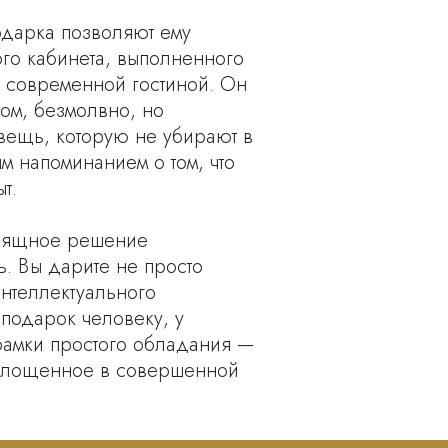
одарка позволяют ему
ого кабинета, выполненного
й современной гостиной. Он
том, безмолвно, но
 вещь, которую не убирают в
м напоминанием о том, что
т.
изящное решение
ь. Вы дарите не просто
нтеллектуального
 подарок человеку, у
 рамки простого обладания —
воплощенное в совершенной