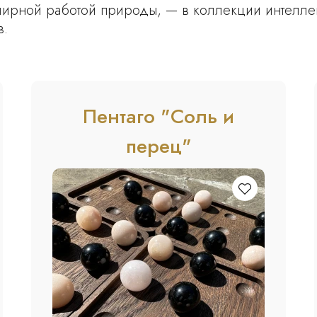
лирной работой природы, — в коллекции интеллек
в.
Пентаго "Соль и
перец"