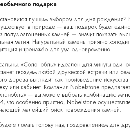
еобычного подарка
становится лучшим выбором для дня рождения? В
существует в природе — ваш подарок будет единс
 из полудрагоценных камней — значит показать вы
ильная магия. Натуральный камень приятно холодит
едитация и тренажёр для ума одновременно.
рсальны. «Солонобль» идеален для минуты одиноч
» станет гвоздём любой дружеской встречи или се
го дерева выглядит как произведение искусства 
еку или кабинет. Компания Nobelstone предлагае
олонобль» — вы можете выбрать комбинацию мин
И, что особенно приятно, Nobelstone осуществляе
ючающей малейший риск повреждения камней.
удете ломать голову над поздравлением для дру