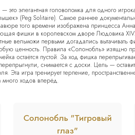
— это элегантная головоломка для одного игрока
ышек» (Peg Solitaire). Самое раннее документаль
 гравюре того времени изображена принцесса Анн
ющая фишки в королевском дворе Людовика XIV.
тные вельможи первыми догадались вытачивать ф
собую ценность. Правила «Солонобль» изящно про
чейка остаётся пустой. За ход фишка перепрыгив
ю перепрыгнули, снимается с доски. Цель — остави
ля. Эта игра тренирует терпение, пространствен
а много ходов вперёд.
Солонобль "Тигровый
глаз"