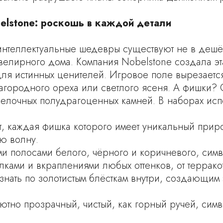
lstone: роскошь в каждой детали
и интеллектуальные шедевры существуют не в дешё
елирного дома. Компания Nobelstone создала эта
для истинных ценителей. Игровое поле вырезаетс
агородного ореха или светлого ясеня. А фишки? 
делочных полудрагоценных камней. В наборах исп
т, каждая фишка которого имеет уникальный прир
ю волну.
 полосами белого, чёрного и коричневого, символ
лками и вкраплениями любых оттенков, от террако
знать по золотистым блёсткам внутри, создающим
ютно прозрачный, чистый, как горный ручей, симв