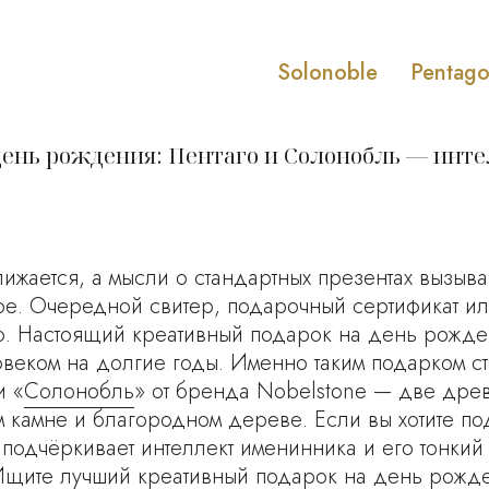
Solonoble
Pentag
ень рождения: Пентаго и Солонобль — инте
жается, а мысли о стандартных презентах вызываю
ое. Очередной свитер, подарочный сертификат ил
ло. Настоящий креативный подарок на день рожде
ловеком на долгие годы. Именно таким подарком с
и «
Солонобль
» от бренда Nobelstone — две древ
 камне и благородном дереве. Если вы хотите по
подчёркивает интеллект именинника и его тонкий 
Ищите лучший креативный подарок на день рожде