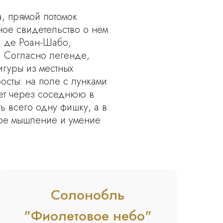
, прямой потомок
ное свидетельство о нём
а де Роан-Шабо,
 Согласно легенде,
игуры из местных
сты: на поле с лунками
ает через соседнюю в
ть всего одну фишку, а в
ное мышление и умение
Солонобль
"Фиолетовое небо"