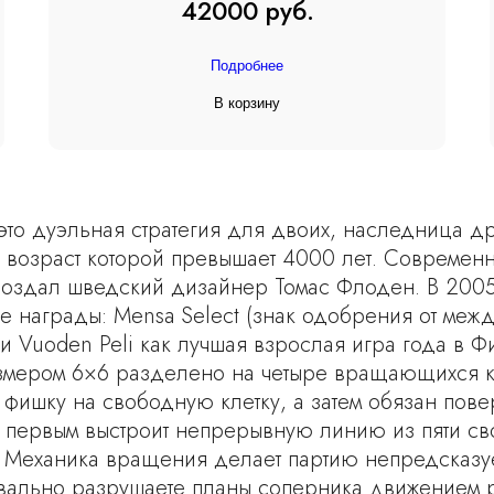
42000 руб.
Подробнее
В корзину
это дуэльная стратегия для двоих, наследница д
), возраст которой превышает 4000 лет. Совреме
оздал шведский дизайнер Томас Флоден. В 2005
е награды: Mensa Select (знак одобрения от меж
и Vuoden Peli как лучшая взрослая игра года в 
азмером 6×6 разделено на четыре вращающихся к
 фишку на свободную клетку, а затем обязан пове
то первым выстроит непрерывную линию из пяти св
 Механика вращения делает партию непредсказуе
вально разрушаете планы соперника движением р