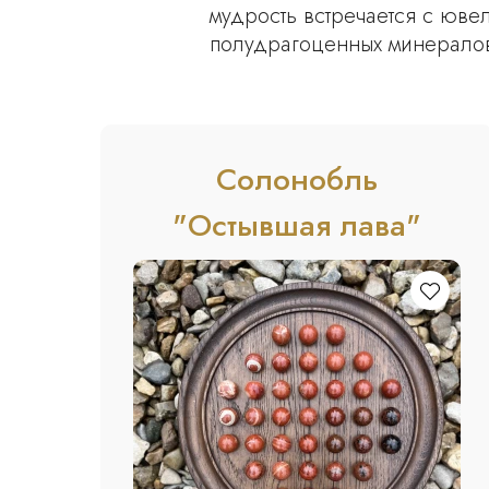
мудрость встречается с юве
полудрагоценных минерало
Солонобль
"Остывшая лава"