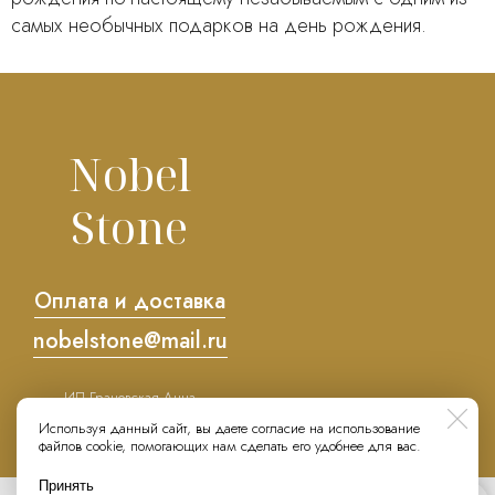
самых необычных подарков на день рождения.
Nobel
Stone
Оплата и доставка
nobelstone@mail.ru
ИП Грановская Анна
Сергеевна
Используя данный сайт, вы даете согласие на использование
ИНН 500302877306
файлов cookie, помогающих нам сделать его удобнее для вас.
ОГРНИП 323774600036921
Политика конфиденциальности
Принять