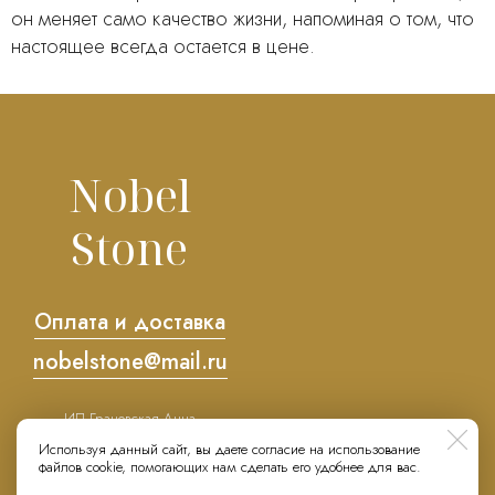
он меняет само качество жизни, напоминая о том, что
настоящее всегда остается в цене.
Nobel
Stone
Оплата и доставка
nobelstone@mail.ru
ИП Грановская Анна
Сергеевна
Используя данный сайт, вы даете согласие на использование
ИНН 500302877306
файлов cookie, помогающих нам сделать его удобнее для вас.
ОГРНИП 323774600036921
Политика конфиденциальности