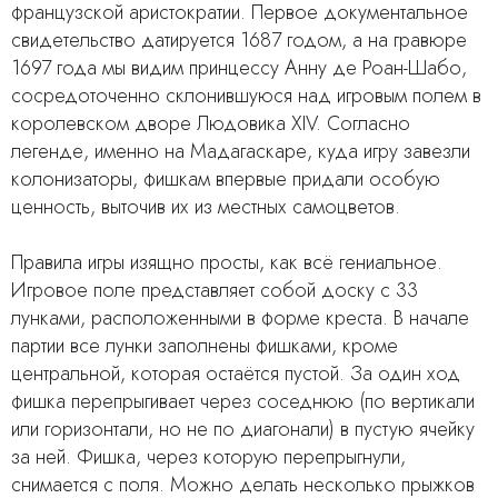
французской аристократии. Первое документальное
свидетельство датируется 1687 годом, а на гравюре
1697 года мы видим принцессу Анну де Роан-Шабо,
сосредоточенно склонившуюся над игровым полем в
королевском дворе Людовика XIV. Согласно
легенде, именно на Мадагаскаре, куда игру завезли
колонизаторы, фишкам впервые придали особую
ценность, выточив их из местных самоцветов.
Правила игры изящно просты, как всё гениальное.
Игровое поле представляет собой доску с 33
лунками, расположенными в форме креста. В начале
партии все лунки заполнены фишками, кроме
центральной, которая остаётся пустой. За один ход
фишка перепрыгивает через соседнюю (по вертикали
или горизонтали, но не по диагонали) в пустую ячейку
за ней. Фишка, через которую перепрыгнули,
снимается с поля. Можно делать несколько прыжков