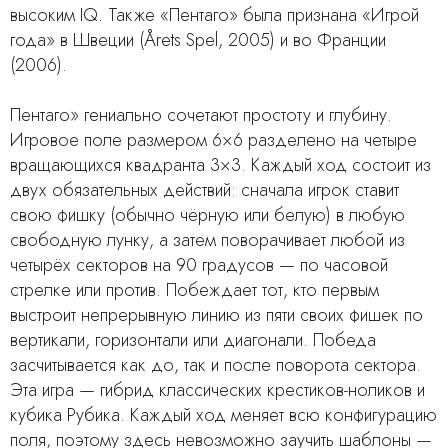
высоким IQ. Также «Пентаго» была признана «Игрой
года» в Швеции (Årets Spel, 2005) и во Франции
(2006).
Пентаго» гениально сочетают простоту и глубину.
Игровое поле размером 6×6 разделено на четыре
вращающихся квадранта 3×3. Каждый ход состоит из
двух обязательных действий: сначала игрок ставит
свою фишку (обычно чёрную или белую) в любую
свободную лунку, а затем поворачивает любой из
четырёх секторов на 90 градусов — по часовой
стрелке или против. Побеждает тот, кто первым
выстроит непрерывную линию из пяти своих фишек по
вертикали, горизонтали или диагонали. Победа
засчитывается как до, так и после поворота сектора.
Эта игра — гибрид классических крестиков-ноликов и
кубика Рубика. Каждый ход меняет всю конфигурацию
поля, поэтому здесь невозможно заучить шаблоны —